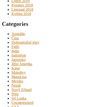
Leden 2019
Prosinec 2018
Listopad 2018
Květen 2018
Categories
Austrálie
Čína
Dobrodružné tripy
Fidži
Indie
Indonésie
Japonsko
Jižní Amerika
Katar
Maledivy
Mauricius
Mexiko
Nepál
Nový Zéland
Peru
Srí Lanka
Uncategorized
USA