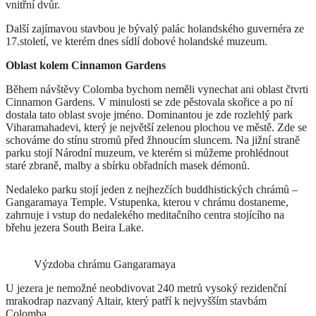
vnitřní dvůr.
Další zajímavou stavbou je bývalý palác holandského guvernéra ze
17.století, ve kterém dnes sídlí dobové holandské muzeum.
Oblast kolem Cinnamon Gardens
Během návštěvy Colomba bychom neměli vynechat ani oblast čtvrti
Cinnamon Gardens. V minulosti se zde pěstovala skořice a po ní
dostala tato oblast svoje jméno. Dominantou je zde rozlehlý park
Viharamahadevi, který je největší zelenou plochou ve městě. Zde se
schováme do stínu stromů před žhnoucím sluncem. Na jižní straně
parku stojí Národní muzeum, ve kterém si můžeme prohlédnout
staré zbraně, malby a sbírku obřadních masek démonů.
Nedaleko parku stojí jeden z nejhezčích buddhistických chrámů –
Gangaramaya Temple. Vstupenka, kterou v chrámu dostaneme,
zahrnuje i vstup do nedalekého meditačního centra stojícího na
břehu jezera South Beira Lake.
Výzdoba chrámu Gangaramaya
U jezera je nemožné neobdivovat 240 metrů vysoký rezidenční
mrakodrap nazvaný Altair, který patří k nejvyšším stavbám
Colomba.