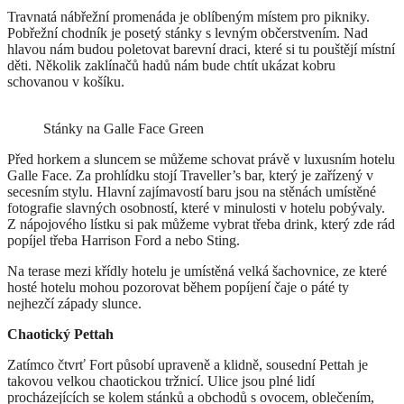
Travnatá nábřežní promenáda je oblíbeným místem pro pikniky.
Pobřežní chodník je posetý stánky s levným občerstvením. Nad
hlavou nám budou poletovat barevní draci, které si tu pouštějí místní
děti. Několik zaklínačů hadů nám bude chtít ukázat kobru
schovanou v košíku.
Stánky na Galle Face Green
Před horkem a sluncem se můžeme schovat právě v luxusním hotelu
Galle Face. Za prohlídku stojí Traveller’s bar, který je zařízený v
secesním stylu. Hlavní zajímavostí baru jsou na stěnách umístěné
fotografie slavných osobností, které v minulosti v hotelu pobývaly.
Z nápojového lístku si pak můžeme vybrat třeba drink, který zde rád
popíjel třeba Harrison Ford a nebo Sting.
Na terase mezi křídly hotelu je umístěná velká šachovnice, ze které
hosté hotelu mohou pozorovat během popíjení čaje o páté ty
nejhezčí západy slunce.
Chaotický Pettah
Zatímco čtvrť Fort působí upraveně a klidně, sousední Pettah je
takovou velkou chaotickou tržnicí. Ulice jsou plné lidí
procházejících se kolem stánků a obchodů s ovocem, oblečením,