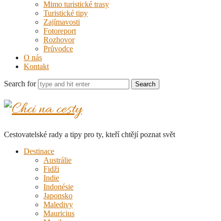
Mimo turistické trasy
Turistické tipy
Zajímavosti
Fotoreport
Rozhovor
Průvodce
O nás
Kontakt
Search for
Chci
na
Cestovatelské rady a tipy pro ty, kteří chtějí poznat svět
cesty
Destinace
Austrálie
Fidži
Indie
Indonésie
Japonsko
Maledivy
Mauricius