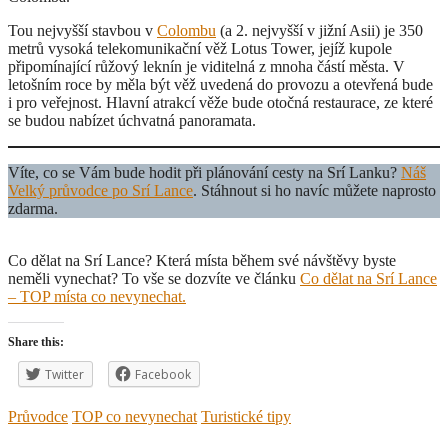
Tou nejvyšší stavbou v
Colombu
(a 2. nejvyšší v jižní Asii) je 350
metrů vysoká telekomunikační věž Lotus Tower, jejíž kupole
připomínající růžový leknín je viditelná z mnoha částí města. V
letošním roce by měla být věž uvedená do provozu a otevřená bude
i pro veřejnost. Hlavní atrakcí věže bude otočná restaurace, ze které
se budou nabízet úchvatná panoramata.
Víte, co se Vám bude hodit při plánování cesty na Srí Lanku?
Náš
Velký průvodce po Srí Lance
. Stáhnout si ho navíc můžete naprosto
zdarma.
Co dělat na Srí Lance? Která místa během své návštěvy byste
neměli vynechat? To vše se dozvíte ve článku
Co dělat na Srí Lance
– TOP místa co nevynechat.
Share this:
Twitter
Facebook
Průvodce
TOP co nevynechat
Turistické tipy