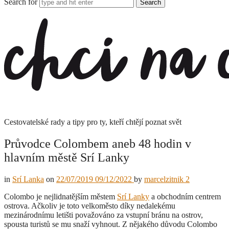
Search for
Chci
na
cesty
Cestovatelské rady a tipy pro ty, kteří chtějí poznat svět
Průvodce Colombem aneb 48 hodin v
hlavním městě Srí Lanky
in
Srí Lanka
on
22/07/2019
09/12/2022
by
marcelzitnik
2
Colombo je nejlidnatějším městem
Srí Lanky
a obchodním centrem
ostrova. Ačkoliv je toto velkoměsto díky nedalekému
mezinárodnímu letišti považováno za vstupní bránu na ostrov,
spousta turistů se mu snaží vyhnout. Z nějakého důvodu Colombo