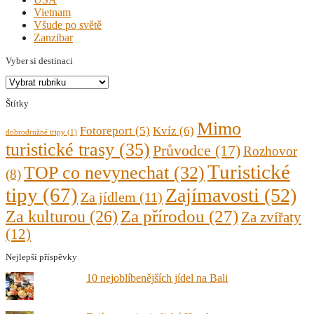
Vietnam
Všude po světě
Zanzibar
Vyber si destinaci
Vyber
si
Štítky
destinaci
Mimo
Fotoreport
(5)
Kvíz
(6)
dobrodružné tripy
(1)
turistické trasy
(35)
Průvodce
(17)
Rozhovor
Turistické
TOP co nevynechat
(32)
(8)
tipy
(67)
Zajímavosti
(52)
Za jídlem
(11)
Za kulturou
(26)
Za přírodou
(27)
Za zvířaty
(12)
Nejlepší příspěvky
10 nejoblíbenějších jídel na Bali