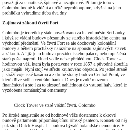
považují za chaotické, špinavé a nezajímavé. Přitom je toho v
Colombu hodně k vidění a určitě neprohloupíme, když si na jeho
prohlídku vyhradíme třeba dva dny.
Zajímavá zákoutí čtvrti Fort
Colombo je teoreticky stále považováno za hlavní město Srí Lanky,
i když se vládní budovy přesunuly ze starého historického centra na
východní předměstí. Ve čtvrti Fort se ale dochovaly koloniální
budovy a během procházky narazíme na spoustu zajímavých staveb
a zákoutí. Ať již je to budova prezidentského paláce, nebo opuštěná
stará pošta naproti. Hned vedle nelze přehlédnout Clock Tower –
hodinovou věž, která byla postavena v roce 1857 a původně sloužila
jako maják. Nyní stojí ve středu kruhového objezdu. Po jedné straně
ji stráží vojenské kasárna a z druhé strany budova Central Point, ve
které dříve sídlila centrální banka. Dnes je uvnitř muzeum
finančnictví a stojí za to alespoň nahlédnout do vstupní haly, která je
vyzdobena románskými ornamenty.
Clock Tower ve staré vládní čtvrti, Colombo
Po široké magistrále se od hodinové věže dostaneme k okrové
budově parlamentu připomínajícímu římský panteon. Kousek od něj
pak stojí Dutch Hospital – bodova bývalé holandské nemocnice. V