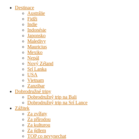
Destinace
Austrálie
Fidži
Indie
Indonésie
Japonsko
Maledivy
Mauricius
Mexiko
Nepál
Nový Zéland
Srí Lanka
USA
Vietnam
Zanzibar
Dobrodružné tripy
Dobrodružný trip na Bali
Dobrodružný trip na Srí Lance
Zážitek
Za zvířaty
Za přírodou
Za kulturou
Za jídlem
TOP co nevynechat