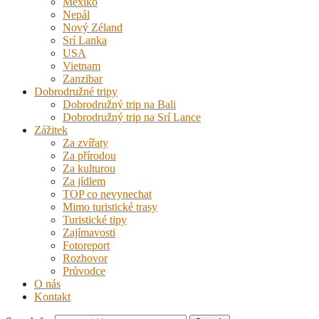
Mexiko
Nepál
Nový Zéland
Srí Lanka
USA
Vietnam
Zanzibar
Dobrodružné tripy
Dobrodružný trip na Bali
Dobrodružný trip na Srí Lance
Zážitek
Za zvířaty
Za přírodou
Za kulturou
Za jídlem
TOP co nevynechat
Mimo turistické trasy
Turistické tipy
Zajímavosti
Fotoreport
Rozhovor
Průvodce
O nás
Kontakt