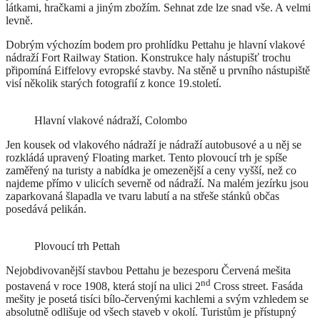
látkami, hračkami a jiným zbožím. Sehnat zde lze snad vše. A velmi
levně.
Dobrým výchozím bodem pro prohlídku Pettahu je hlavní vlakové
nádraží Fort Railway Station. Konstrukce haly nástupišť trochu
připomíná Eiffelovy evropské stavby. Na stěně u prvního nástupiště
visí několik starých fotografií z konce 19.století.
Hlavní vlakové nádraží, Colombo
Jen kousek od vlakového nádraží je nádraží autobusové a u něj se
rozkládá upravený Floating market. Tento plovoucí trh je spíše
zaměřený na turisty a nabídka je omezenější a ceny vyšší, než co
najdeme přímo v ulicích severně od nádraží. Na malém jezírku jsou
zaparkovaná šlapadla ve tvaru labutí a na střeše stánků občas
posedává pelikán.
Plovoucí trh Pettah
Nejobdivovanější stavbou Pettahu je bezesporu Červená mešita
nd
postavená v roce 1908, která stojí na ulici 2
Cross street. Fasáda
mešity je posetá tisíci bílo-červenými kachlemi a svým vzhledem se
absolutně odlišuje od všech staveb v okolí. Turistům je přístupný