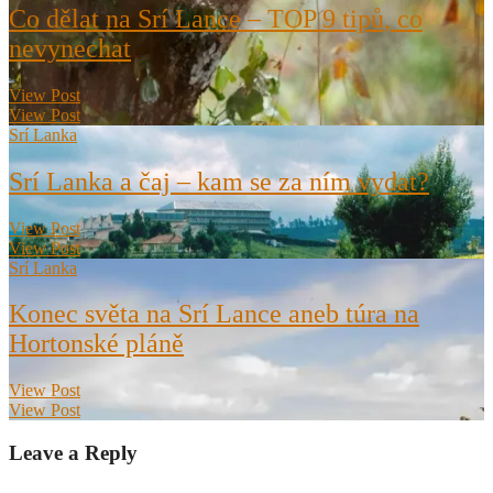
Co dělat na Srí Lance – TOP 9 tipů, co
nevynechat
View Post
View Post
Srí Lanka
Srí Lanka a čaj – kam se za ním vydat?
View Post
View Post
Srí Lanka
Konec světa na Srí Lance aneb túra na
Hortonské pláně
View Post
View Post
Leave a Reply