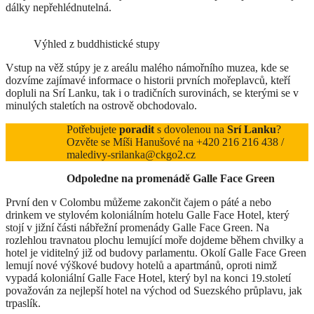
dálky nepřehlédnutelná.
Výhled z buddhistické stupy
Vstup na věž stúpy je z areálu malého námořního muzea, kde se
dozvíme zajímavé informace o historii prvních mořeplavců, kteří
dopluli na Srí Lanku, tak i o tradičních surovinách, se kterými se v
minulých staletích na ostrově obchodovalo.
Potřebujete
poradit
s dovolenou na
Srí Lanku
?
Ozvěte se Míši Hanušové na +420 216 216 438 /
maledivy-srilanka@ckgo2.cz
Odpoledne na promenádě Galle Face Green
První den v Colombu můžeme zakončit čajem o páté a nebo
drinkem ve stylovém koloniálním hotelu Galle Face Hotel, který
stojí v jižní části nábřežní promenády Galle Face Green. Na
rozlehlou travnatou plochu lemující moře dojdeme během chvilky a
hotel je viditelný již od budovy parlamentu. Okolí Galle Face Green
lemují nové výškové budovy hotelů a apartmánů, oproti nimž
vypadá koloniální Galle Face Hotel, který byl na konci 19.století
považován za nejlepší hotel na východ od Suezského průplavu, jak
trpaslík.