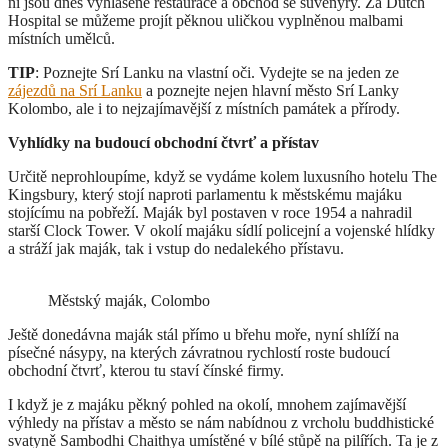
ní jsou dnes vyhlášené restaurace a obchod se suvenýry. Za Dutch
Hospital se můžeme projít pěknou uličkou vyplněnou malbami
místních umělců.
TIP
: Poznejte Srí Lanku na vlastní oči. Vydejte se na jeden ze
zájezdů na Srí Lanku
a poznejte nejen hlavní město Srí Lanky
Kolombo, ale i to nejzajímavější z místních památek a přírody.
Vyhlídky na budoucí obchodní čtvrť a přístav
Určitě neprohloupíme, když se vydáme kolem luxusního hotelu The
Kingsbury, který stojí naproti parlamentu k městskému majáku
stojícímu na pobřeží. Maják byl postaven v roce 1954 a nahradil
starší Clock Tower. V okolí majáku sídlí policejní a vojenské hlídky
a stráží jak maják, tak i vstup do nedalekého přístavu.
Městský maják, Colombo
Ještě donedávna maják stál přímo u břehu moře, nyní shlíží na
písečné násypy, na kterých závratnou rychlostí roste budoucí
obchodní čtvrť, kterou tu staví čínské firmy.
I když je z majáku pěkný pohled na okolí, mnohem zajímavější
výhledy na přístav a město se nám nabídnou z vrcholu buddhistické
svatyně Sambodhi Chaithya umístěné v bílé stůpě na pilířích. Ta je z