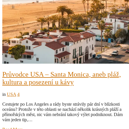
Průvodce USA – Santa Monica, aneb pláž,
kultura a posezení u kávy
in
USA
4
Cestujete po Los Angeles a rády byste strávily pár dní v blízkosti
oceánu? Protože v této oblasti se nachází několik krásných pláží a
přímořských měst, nic vám nebrání takový výlet podniknout. Dám
vám jeden tip,…