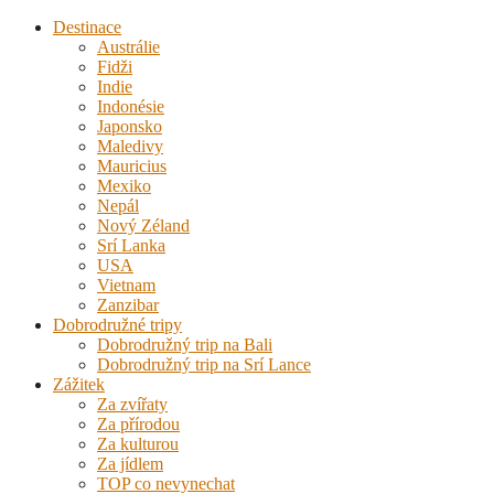
Destinace
Austrálie
Fidži
Indie
Indonésie
Japonsko
Maledivy
Mauricius
Mexiko
Nepál
Nový Zéland
Srí Lanka
USA
Vietnam
Zanzibar
Dobrodružné tripy
Dobrodružný trip na Bali
Dobrodružný trip na Srí Lance
Zážitek
Za zvířaty
Za přírodou
Za kulturou
Za jídlem
TOP co nevynechat