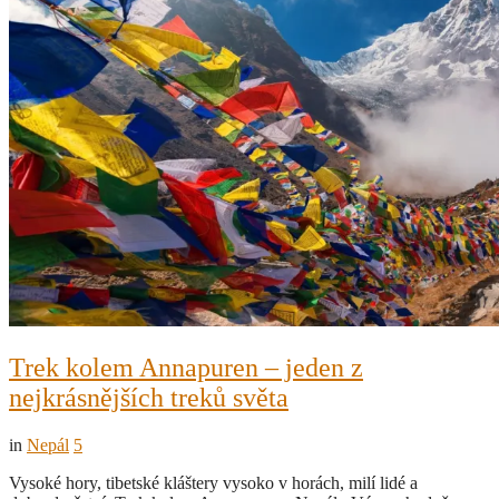
Trek kolem Annapuren – jeden z
nejkrásnějších treků světa
in
Nepál
5
Vysoké hory, tibetské kláštery vysoko v horách, milí lidé a