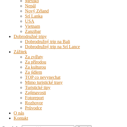
Mexiko
Nepál
Nový Zéland
Srí Lanka
USA
Vietnam
Zanzibar
Dobrodružné tripy
Dobrodružný trip na Bali
Dobrodružný trip na Srí Lance
Zážitek
Za zvířaty
Za přírodou
Za kulturou
Za jídlem
TOP co nevynechat
Mimo turistické trasy
Turistické tipy
Zajímavosti
Fotoreport
Rozhovor
Průvodce
O nás
Kontakt