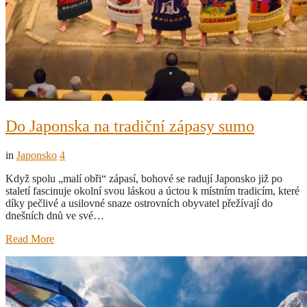
Do Japonska na tradiční zápasy sumo
in
Japonsko
4
Když spolu „malí obři“ zápasí, bohové se radují Japonsko již po
staletí fascinuje okolní svou láskou a úctou k místním tradicím, které
díky pečlivé a usilovné snaze ostrovních obyvatel přežívají do
dnešních dnů ve své…
Read More