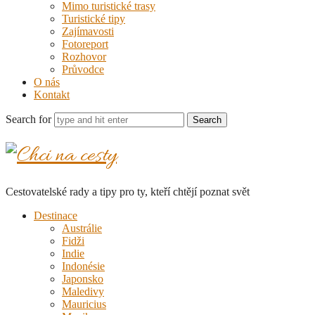
Mimo turistické trasy
Turistické tipy
Zajímavosti
Fotoreport
Rozhovor
Průvodce
O nás
Kontakt
Search for
Chci
na
Cestovatelské rady a tipy pro ty, kteří chtějí poznat svět
cesty
Destinace
Austrálie
Fidži
Indie
Indonésie
Japonsko
Maledivy
Mauricius