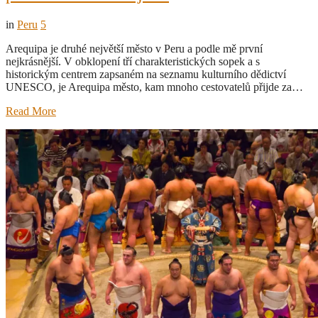
in
Peru
5
Arequipa je druhé největší město v Peru a podle mě první
nejkrásnější. V obklopení tří charakteristických sopek a s
historickým centrem zapsaném na seznamu kulturního dědictví
UNESCO, je Arequipa město, kam mnoho cestovatelů přijde za…
Read More