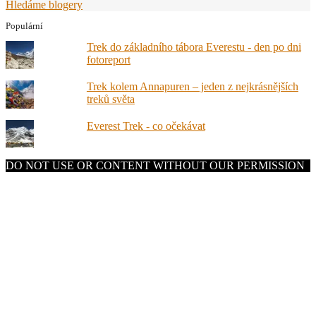
Hledáme blogery
Populární
Trek do základního tábora Everestu - den po dni
fotoreport
Trek kolem Annapuren – jeden z nejkrásnějších
treků světa
Everest Trek - co očekávat
DO NOT USE OR CONTENT WITHOUT OUR PERMISSION