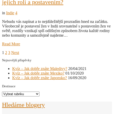
jejich rolí a postavením?
in
Indie
4
Nebudu vás napínat a to nejdůležitější prozradím hned na začátku.
Všeobecně je postavení žen v Indii srovnatelné s postavením žen ve
světě, rozdíly vznikají spíš odlišným způsobem života každé rodiny
nebo komunity a samozřejmě najdeme…
Read More
Posts
Page
Page
Page
1
2
3
Next
navigation
Nejnovější příspěvky
Kvíz – Jak dobře znáte Maledivy?
20/04/2021
Kvíz – Jak dobře znáte Mexiko?
01/10/2020
Kvíz – Jak dobře znáte Japonsko?
16/09/2020
Destinace
Destinace
Hledáme blogery