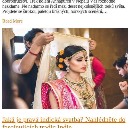
dobrodružství. Trek kolem Annapuren v Nepálu Vás rozhodně
nezklame. Ne nadarmo se řadí mezi deset nejkrásnějších treků světa.
Projdete se širokou paletou krásných, horských scenérií,…
Read More
Jaká je pravá indická svatba? Nahlédněte do
fascinujicích tradic Indie