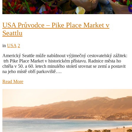
USA Průvodce – Pike Place Market v
Seattlu
in
USA
2
Americký Seattle může nabídnout výjimečný cestovatelský zážitek:
trh Pike Place Market v historickém přístavu. Radnice města ho
chtěla v 50. a 60. letech minulého století srovnat se zemí a postavit
na jeho místě obří parkoviště….
Read More