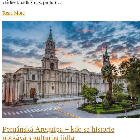
vládne buddhismus, proto i…
Read More
Peruánská Arequipa – kde se historie
potkává s kulturou jídla