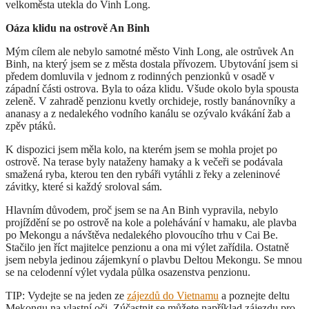
velkoměsta utekla do Vinh Long.
Oáza klidu na ostrově An Binh
Mým cílem ale nebylo samotné město Vinh Long, ale ostrůvek An
Binh, na který jsem se z města dostala přívozem. Ubytování jsem si
předem domluvila v jednom z rodinných penzionků v osadě v
západní části ostrova. Byla to oáza klidu. Všude okolo byla spousta
zeleně. V zahradě penzionu kvetly orchideje, rostly banánovníky a
ananasy a z nedalekého vodního kanálu se ozývalo kvákání žab a
zpěv ptáků.
K dispozici jsem měla kolo, na kterém jsem se mohla projet po
ostrově. Na terase byly nataženy hamaky a k večeři se podávala
smažená ryba, kterou ten den rybáři vytáhli z řeky a zeleninové
závitky, které si každý sroloval sám.
Hlavním důvodem, proč jsem se na An Binh vypravila, nebylo
projíždění se po ostrově na kole a polehávání v hamaku, ale plavba
po Mekongu a návštěva nedalekého plovoucího trhu v Cai Be.
Stačilo jen říct majitelce penzionu a ona mi výlet zařídila. Ostatně
jsem nebyla jedinou zájemkyní o plavbu Deltou Mekongu. Se mnou
se na celodenní výlet vydala půlka osazenstva penzionu.
TIP: Vydejte se na jeden ze
zájezdů do Vietnamu
a poznejte deltu
Mekongu na vlastní oči. Zúčastnit se můžete například zájezdu pro