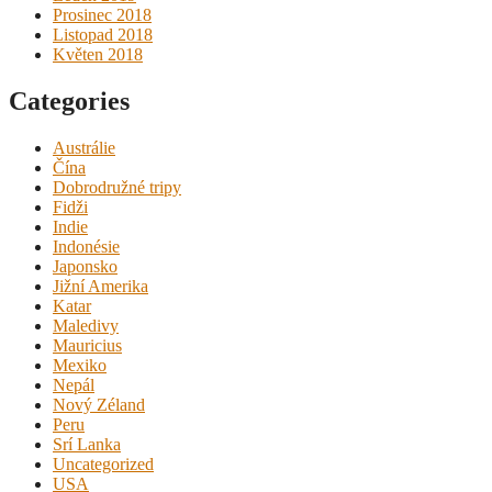
Prosinec 2018
Listopad 2018
Květen 2018
Categories
Austrálie
Čína
Dobrodružné tripy
Fidži
Indie
Indonésie
Japonsko
Jižní Amerika
Katar
Maledivy
Mauricius
Mexiko
Nepál
Nový Zéland
Peru
Srí Lanka
Uncategorized
USA