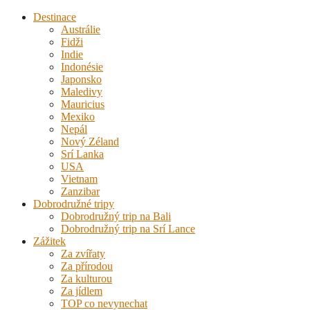
Destinace
Austrálie
Fidži
Indie
Indonésie
Japonsko
Maledivy
Mauricius
Mexiko
Nepál
Nový Zéland
Srí Lanka
USA
Vietnam
Zanzibar
Dobrodružné tripy
Dobrodružný trip na Bali
Dobrodružný trip na Srí Lance
Zážitek
Za zvířaty
Za přírodou
Za kulturou
Za jídlem
TOP co nevynechat