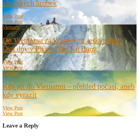
císařských hrobek
View Post
View Post
Vietnam
Do Vietnamu za krasovými jeskyněmi –
Dva dny v Phong Nha Ke Bang
View Post
View Post
Vietnam
Kdy jet do Vietnamu – přehled počasí, aneb
kdy vyrazit
View Post
View Post
Leave a Reply