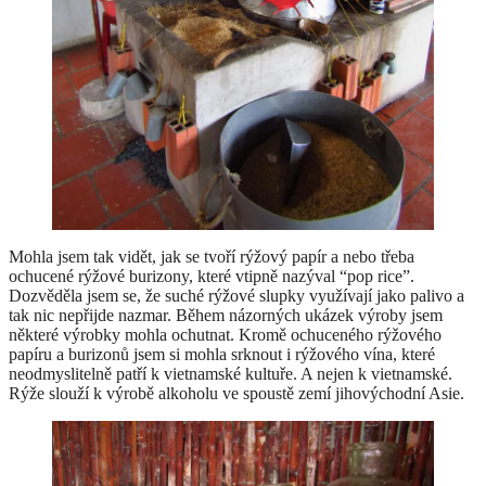
Mohla jsem tak vidět, jak se tvoří rýžový papír a nebo třeba
ochucené rýžové burizony, které vtipně nazýval “pop rice”.
Dozvěděla jsem se, že suché rýžové slupky využívají jako palivo a
tak nic nepřijde nazmar. Během názorných ukázek výroby jsem
některé výrobky mohla ochutnat. Kromě ochuceného rýžového
papíru a burizonů jsem si mohla srknout i rýžového vína, které
neodmyslitelně patří k vietnamské kultuře. A nejen k vietnamské.
Rýže slouží k výrobě alkoholu ve spoustě zemí jihovýchodní Asie.