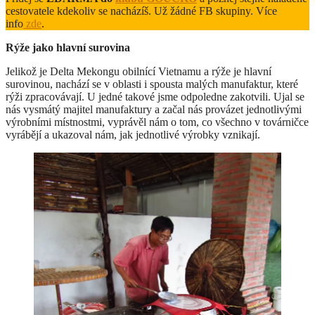
cestovatele kdekoliv se nacházíš. Už žádné FB skupiny. Více
info
zde
.
Rýže jako hlavní surovina
Jelikož je Delta Mekongu obilnící Vietnamu a rýže je hlavní
surovinou, nachází se v oblasti i spousta malých manufaktur, které
rýži zpracovávají. U jedné takové jsme odpoledne zakotvili. Ujal se
nás vysmátý majitel manufaktury a začal nás provázet jednotlivými
výrobními místnostmi, vyprávěl nám o tom, co všechno v továrničce
vyrábějí a ukazoval nám, jak jednotlivé výrobky vznikají.