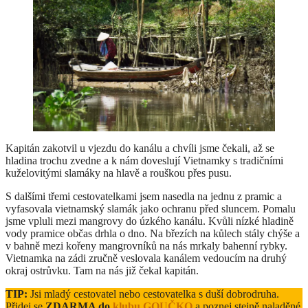
Kapitán zakotvil u vjezdu do kanálu a chvíli jsme čekali, až se
hladina trochu zvedne a k nám doveslují Vietnamky s tradičními
kuželovitými slamáky na hlavě a rouškou přes pusu.
S dalšími třemi cestovatelkami jsem nasedla na jednu z pramic a
vyfasovala vietnamský slamák jako ochranu před sluncem. Pomalu
jsme vpluli mezi mangrovy do úzkého kanálu. Kvůli nízké hladině
vody pramice občas drhla o dno. Na březích na kůlech stály chýše a
v bahně mezi kořeny mangrovníků na nás mrkaly bahenní rybky.
Vietnamka na zádi zručně veslovala kanálem vedoucím na druhý
okraj ostrůvku. Tam na nás již čekal kapitán.
TIP:
Jsi mladý cestovatel nebo cestovatelka s duší dobrodruha.
Přidej se
ZDARMA do
klubu GOUČKO
a poznej stejně naladěné