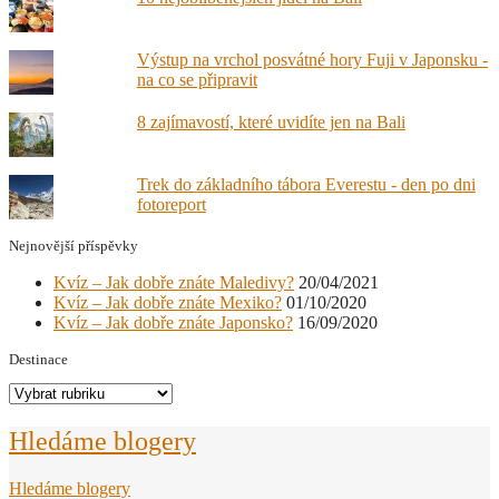
Výstup na vrchol posvátné hory Fuji v Japonsku -
na co se připravit
8 zajímavostí, které uvidíte jen na Bali
Trek do základního tábora Everestu - den po dni
fotoreport
Nejnovější příspěvky
Kvíz – Jak dobře znáte Maledivy?
20/04/2021
Kvíz – Jak dobře znáte Mexiko?
01/10/2020
Kvíz – Jak dobře znáte Japonsko?
16/09/2020
Destinace
Destinace
Hledáme blogery
Hledáme blogery