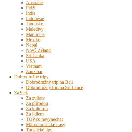
Austrálie
Fidži
Indie
Indonésie
Japonsko
Maledivy
Mauricius
Mexiko
Nepál
Nový Zéland
Srí Lanka
USA
Vietnam
Zanzibar
Dobrodružné tripy
Dobrodružný trip na Bali
Dobrodružný trip na Srí Lance
Zážitek
Za zvířaty
Za přírodou
Za kulturou
Za jídlem
TOP co nevynechat
Mimo turistické trasy
Turistické tipy