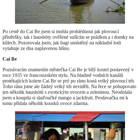
Po cestě do Cai Be jsem si mohla prohlédnout jak plovoucí
přístřešky, tak i hausbóty ověšené sušícím se prádlem a i domky na
kůlech. Pozorovala jsem, jak bagr umístěný na nákladní lodi
vytahuje ze dna naplavenou hlínu.
Cai Be
Poznávacím znamením městečka Cai Be je bílý kostel postavený v
roce 1935 ve francouzském stylu. Na hladině vodních kanálů
protékajících kolem Cai Be se prý po ránu koná velký plovoucí trh.
Toho rána jsme ale žádný velký trh neviděli. Na řece se pohupovalo
jen několik hausbótů s exotickým ovocem a zeleninou. Neodolala
jsem a koupila si slaďoučké mango a jackfruit. Prodavačka mi k
tomu přidala několik kousků ovoce zdarma.