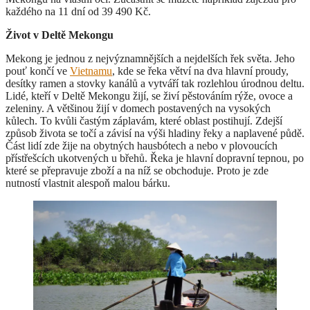
každého na 11 dní od 39 490 Kč.
Život v Deltě Mekongu
Mekong je jednou z nejvýznamnějších a nejdelších řek světa. Jeho
pouť končí ve
Vietnamu
, kde se řeka větví na dva hlavní proudy,
desítky ramen a stovky kanálů a vytváří tak rozlehlou úrodnou deltu.
Lidé, kteří v Deltě Mekongu žijí, se živí pěstováním rýže, ovoce a
zeleniny. A většinou žijí v domech postavených na vysokých
kůlech. To kvůli častým záplavám, které oblast postihují. Zdejší
způsob života se točí a závisí na výši hladiny řeky a naplavené půdě.
Část lidí zde žije na obytných hausbótech a nebo v plovoucích
přístřešcích ukotvených u břehů. Řeka je hlavní dopravní tepnou, po
které se přepravuje zboží a na níž se obchoduje. Proto je zde
nutností vlastnit alespoň malou bárku.