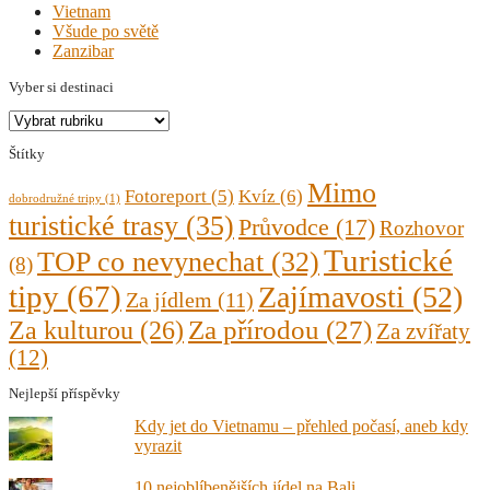
Vietnam
Všude po světě
Zanzibar
Vyber si destinaci
Vyber
si
Štítky
destinaci
Mimo
Fotoreport
(5)
Kvíz
(6)
dobrodružné tripy
(1)
turistické trasy
(35)
Průvodce
(17)
Rozhovor
Turistické
TOP co nevynechat
(32)
(8)
tipy
(67)
Zajímavosti
(52)
Za jídlem
(11)
Za kulturou
(26)
Za přírodou
(27)
Za zvířaty
(12)
Nejlepší příspěvky
Kdy jet do Vietnamu – přehled počasí, aneb kdy
vyrazit
10 nejoblíbenějších jídel na Bali