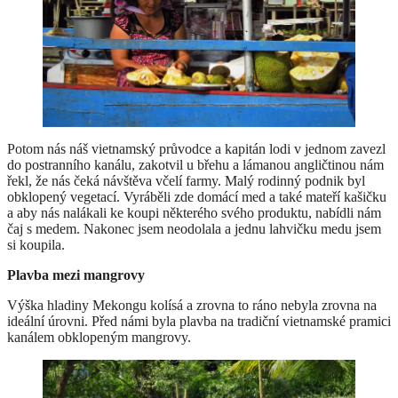
Potom nás náš vietnamský průvodce a kapitán lodi v jednom zavezl
do postranního kanálu, zakotvil u břehu a lámanou angličtinou nám
řekl, že nás čeká návštěva včelí farmy. Malý rodinný podnik byl
obklopený vegetací. Vyráběli zde domácí med a také mateří kašičku
a aby nás nalákali ke koupi některého svého produktu, nabídli nám
čaj s medem. Nakonec jsem neodolala a jednu lahvičku medu jsem
si koupila.
Plavba mezi mangrovy
Výška hladiny Mekongu kolísá a zrovna to ráno nebyla zrovna na
ideální úrovni. Před námi byla plavba na tradiční vietnamské pramici
kanálem obklopeným mangrovy.