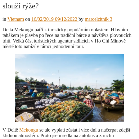
slouží rýže?
in
Vietnam
on
16/02/2019
09/12/2022
by
marcelzitnik
3
Delta Mekongu patří k turisticky populárním oblastem. Hlavním
tahákem je plavba po řece na tradiční bárce a návštěva plovoucích
trhů.
Velká část turistických agentur sídlících v Ho Chi Minově
městě toto nabízí v rámci jednodenní tour.
V Deltě
Mekongu
se ale vyplatí zůstat i více dní a načerpat zdejší
klidnou atmosféru. Proto jsem sedla na autobus a z ruchu