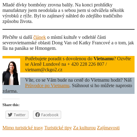
Mladé dívky bombóny zrovna balily. Na konci prohlídky
manufaktury jsem neodolala a s sebou jsem si odvážela několik
výrobků z rýže. Byl to zajímavý náhled do zdejšího tradičního
způsobu života.
Přečtěte si další
článek
o místní kultuře v odlehlé části
severovietnamské oblasti Dong Van od Katky Francové a o tom, jak
šla na panáka se Hmongem.
Potřebujete poradit s dovolenou do
Vietnamu
? Ozvěte
se Aleně Lundové na + 420 228 226 807 /
vietnam@ckgo2.cz
Víte, co se Vám bude na cestě do Vietnamu hodit? Náš
Průvodce po Vietnamu
. Stáhnout si ho můžete naprosto
zdarma.
Share this:
Twitter
Facebook
Mimo turistické trasy
Turistické tipy
Za kulturou
Zajímavosti