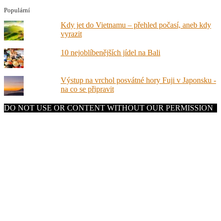
Populární
Kdy jet do Vietnamu – přehled počasí, aneb kdy
vyrazit
10 nejoblíbenějších jídel na Bali
Výstup na vrchol posvátné hory Fuji v Japonsku -
na co se připravit
DO NOT USE OR CONTENT WITHOUT OUR PERMISSION