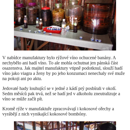
V nabídce manufaktury bylo rýžové víno ochucené banány. A
nechybělo ani hadí víno. To ale mohla ochutnat jen pánská část
osazenstva. Jak majitel manufaktury vtipně podotknul, slouží hadí
víno jako viagra a ženy by po jeho konzumaci nenechaly své muže
na pokoji ani po aktu.
Jedovaté hady louhující se v jedné z kádí prý posbírali v okolí.
Sedm měsíců pak trvá, než se hadí jed v alkoholu zneutralizuje a
víno se může začít pít.
Kromě rýže v manufaktuře zpracovávají i kokosové ořechy a
vyrábějí z nich vynikající kokosové bombóny.