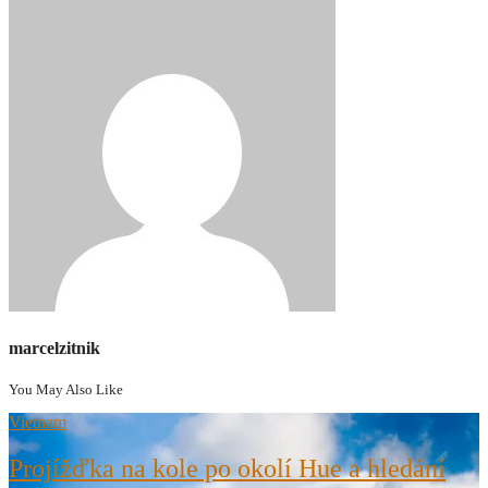
marcelzitnik
You May Also Like
Vietnam
Projížďka na kole po okolí Hue a hledání