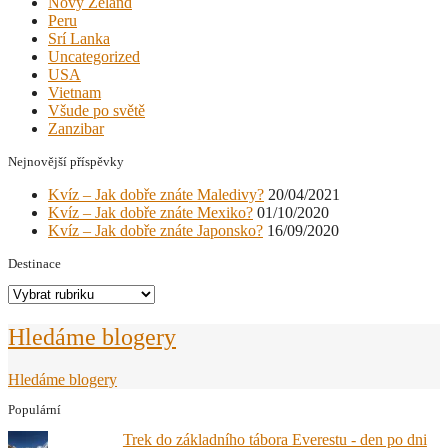
Nový Zéland
Peru
Srí Lanka
Uncategorized
USA
Vietnam
Všude po světě
Zanzibar
Nejnovější příspěvky
Kvíz – Jak dobře znáte Maledivy?
20/04/2021
Kvíz – Jak dobře znáte Mexiko?
01/10/2020
Kvíz – Jak dobře znáte Japonsko?
16/09/2020
Destinace
Destinace
Hledáme blogery
Hledáme blogery
Populární
Trek do základního tábora Everestu - den po dni