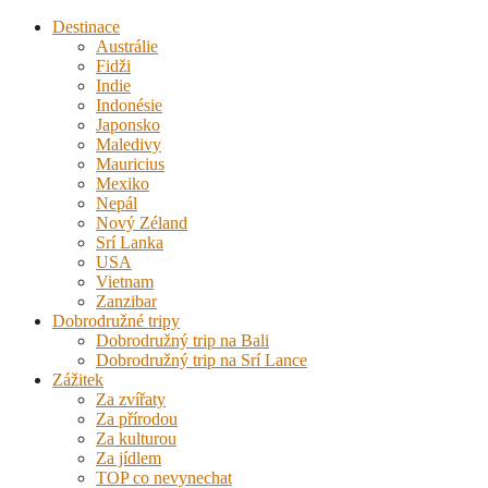
Destinace
Austrálie
Fidži
Indie
Indonésie
Japonsko
Maledivy
Mauricius
Mexiko
Nepál
Nový Zéland
Srí Lanka
USA
Vietnam
Zanzibar
Dobrodružné tripy
Dobrodružný trip na Bali
Dobrodružný trip na Srí Lance
Zážitek
Za zvířaty
Za přírodou
Za kulturou
Za jídlem
TOP co nevynechat