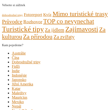
Veberte si zážitek
Mimo turistické trasy
Fotoreport
Kvíz
dobrodružné tripy
TOP co nevynechat
Průvodce
Rozhovor
Turistické tipy
Zajímavosti
Za
Za jídlem
kulturou
Za přírodou
Za zvířaty
Kam pojedeme?
Austrálie
Čína
Dobrodružné tripy
Fidži
Indie
Indonésie
Japonsko
Jižní Amerika
Katar
Maledivy
Mauricius
Mexiko
Nepál