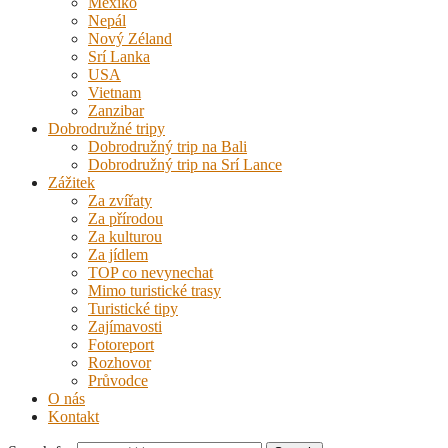
Mexiko
Nepál
Nový Zéland
Srí Lanka
USA
Vietnam
Zanzibar
Dobrodružné tripy
Dobrodružný trip na Bali
Dobrodružný trip na Srí Lance
Zážitek
Za zvířaty
Za přírodou
Za kulturou
Za jídlem
TOP co nevynechat
Mimo turistické trasy
Turistické tipy
Zajímavosti
Fotoreport
Rozhovor
Průvodce
O nás
Kontakt