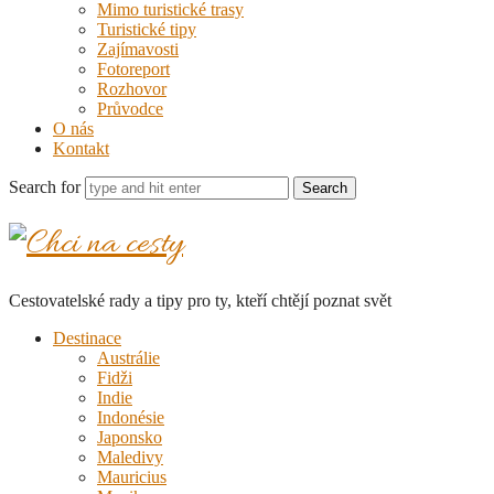
Mimo turistické trasy
Turistické tipy
Zajímavosti
Fotoreport
Rozhovor
Průvodce
O nás
Kontakt
Search for
Chci
na
Cestovatelské rady a tipy pro ty, kteří chtějí poznat svět
cesty
Destinace
Austrálie
Fidži
Indie
Indonésie
Japonsko
Maledivy
Mauricius