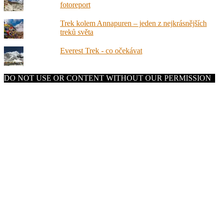
fotoreport
Trek kolem Annapuren – jeden z nejkrásnějších
treků světa
Everest Trek - co očekávat
DO NOT USE OR CONTENT WITHOUT OUR PERMISSION