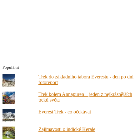
Populární
Trek do základního tábora Everestu - den po dni
fotoreport
Trek kolem Annapuren – jeden z nejkrásnějších
treků světa
Everest Trek - co očekávat
Zajímavosti o indické Kerale