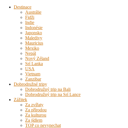
Destinace
Austrálie
Fidži
Indie
Indonésie
Japonsko
Maledivy
Mauricius
Mexiko
Nepál
Nový Zéland
Srí Lanka
USA
Vietnam
Zanzibar
Dobrodružné tripy
Dobrodružný trip na Bali
Dobrodružný trip na Srí Lance
Zážitek
Za zvířaty
Za přírodou
Za kulturou
Za jídlem
TOP co nevynechat