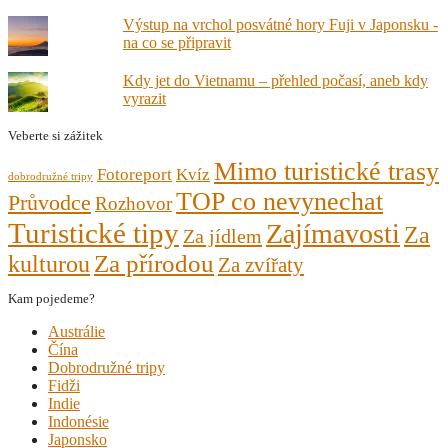
Výstup na vrchol posvátné hory Fuji v Japonsku -
na co se připravit
Kdy jet do Vietnamu – přehled počasí, aneb kdy
vyrazit
Veberte si zážitek
Mimo turistické trasy
Fotoreport
Kvíz
dobrodružné tripy
TOP co nevynechat
Průvodce
Rozhovor
Turistické tipy
Zajímavosti
Za
Za jídlem
kulturou
Za přírodou
Za zvířaty
Kam pojedeme?
Austrálie
Čína
Dobrodružné tripy
Fidži
Indie
Indonésie
Japonsko