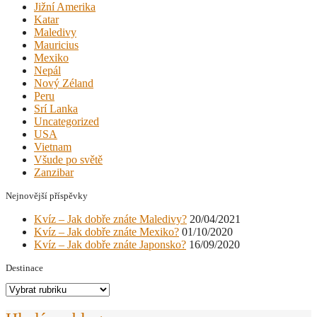
Jižní Amerika
Katar
Maledivy
Mauricius
Mexiko
Nepál
Nový Zéland
Peru
Srí Lanka
Uncategorized
USA
Vietnam
Všude po světě
Zanzibar
Nejnovější příspěvky
Kvíz – Jak dobře znáte Maledivy?
20/04/2021
Kvíz – Jak dobře znáte Mexiko?
01/10/2020
Kvíz – Jak dobře znáte Japonsko?
16/09/2020
Destinace
Destinace