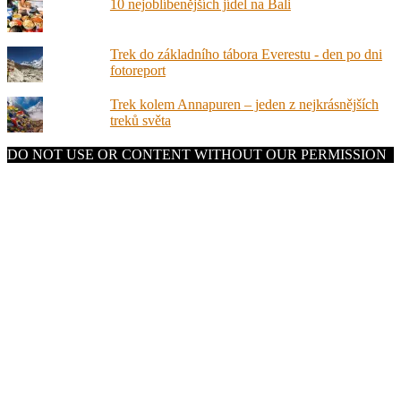
10 nejoblíbenějších jídel na Bali
Trek do základního tábora Everestu - den po dni
fotoreport
Trek kolem Annapuren – jeden z nejkrásnějších
treků světa
DO NOT USE OR CONTENT WITHOUT OUR PERMISSION