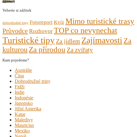
Veberte si zážitek
Mimo turistické trasy
Fotoreport
Kvíz
dobrodružné tripy
TOP co nevynechat
Průvodce
Rozhovor
Turistické tipy
Zajímavosti
Za
Za jídlem
kulturou
Za přírodou
Za zvířaty
Kam pojedeme?
Austrálie
Čína
Dobrodružné tripy
Fidži
Indie
Indonésie
Japonsko
Jižní Amerika
Katar
Maledivy
Mauricius
Mexiko
Nepál