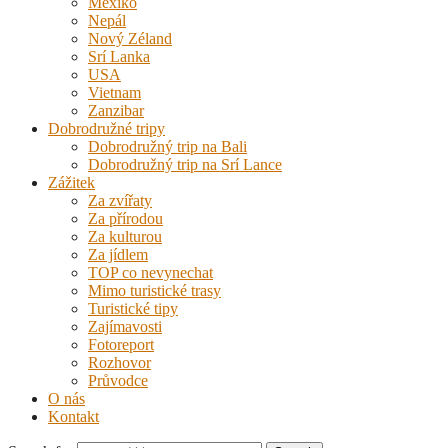
Mexiko
Nepál
Nový Zéland
Srí Lanka
USA
Vietnam
Zanzibar
Dobrodružné tripy
Dobrodružný trip na Bali
Dobrodružný trip na Srí Lance
Zážitek
Za zvířaty
Za přírodou
Za kulturou
Za jídlem
TOP co nevynechat
Mimo turistické trasy
Turistické tipy
Zajímavosti
Fotoreport
Rozhovor
Průvodce
O nás
Kontakt