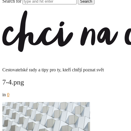
Search for
Chci
na
cesty
Cestovatelské rady a tipy pro ty, kteří chtějí poznat svět
7-4.png
in
0