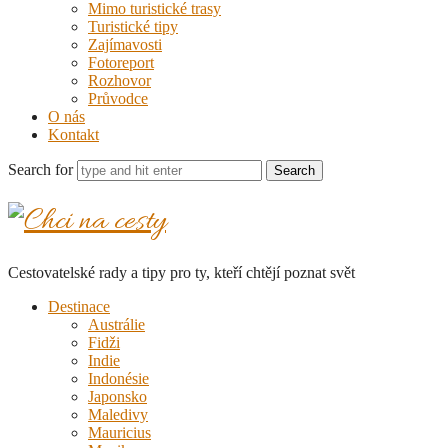
Mimo turistické trasy
Turistické tipy
Zajímavosti
Fotoreport
Rozhovor
Průvodce
O nás
Kontakt
Search for
Chci
na
Cestovatelské rady a tipy pro ty, kteří chtějí poznat svět
cesty
Destinace
Austrálie
Fidži
Indie
Indonésie
Japonsko
Maledivy
Mauricius