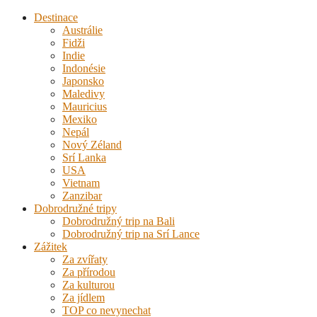
Destinace
Austrálie
Fidži
Indie
Indonésie
Japonsko
Maledivy
Mauricius
Mexiko
Nepál
Nový Zéland
Srí Lanka
USA
Vietnam
Zanzibar
Dobrodružné tripy
Dobrodružný trip na Bali
Dobrodružný trip na Srí Lance
Zážitek
Za zvířaty
Za přírodou
Za kulturou
Za jídlem
TOP co nevynechat