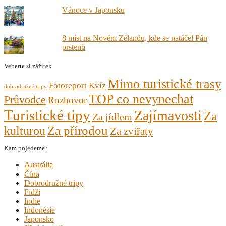
Vánoce v Japonsku
8 míst na Novém Zélandu, kde se natáčel Pán
prstenů
Veberte si zážitek
Mimo turistické trasy
Fotoreport
Kvíz
dobrodružné tripy
TOP co nevynechat
Průvodce
Rozhovor
Turistické tipy
Zajímavosti
Za
Za jídlem
kulturou
Za přírodou
Za zvířaty
Kam pojedeme?
Austrálie
Čína
Dobrodružné tripy
Fidži
Indie
Indonésie
Japonsko