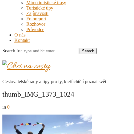
Mimo turistické trasy
Turistické tipy
Zajímavosti
Fotoreport
Rozhovor
Průvodce
O nás
Kontakt
Search for
Chci
na
Cestovatelské rady a tipy pro ty, kteří chtějí poznat svět
cesty
thumb_IMG_1373_1024
in
0