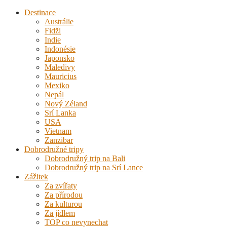
Destinace
Austrálie
Fidži
Indie
Indonésie
Japonsko
Maledivy
Mauricius
Mexiko
Nepál
Nový Zéland
Srí Lanka
USA
Vietnam
Zanzibar
Dobrodružné tripy
Dobrodružný trip na Bali
Dobrodružný trip na Srí Lance
Zážitek
Za zvířaty
Za přírodou
Za kulturou
Za jídlem
TOP co nevynechat